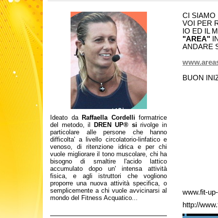
CI SIAMO
VOI PER 
IO ED IL
"AREA"
I
ANDARE S
www.areas
BUON INIZ
Ideato da
Raffaella Cordelli
formatrice
del metodo, il
DREN UP® si
rivolge in
particolare alle persone che hanno
difficolta' a livello circolatorio-linfatico e
venoso, di ritenzione idrica e per chi
vuole migliorare il tono muscolare, chi ha
bisogno di smaltire l'acido lattico
accumulato dopo un' intensa attività
fisica, e agli istruttori che vogliono
proporre una nuova attività specifica, o
semplicemente a chi vuole avvicinarsi al
www.fit-up
mondo del Fitness Acquatico...
http://www.