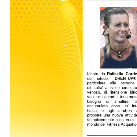
Ideato da
Raffaella Cordel
del metodo, il
DREN UP® 
particolare alle person
difficolta' a livello circolato
venoso, di ritenzione idr
vuole migliorare il tono mus
bisogno di smaltire l'a
accumulato dopo un' inte
fisica, e agli istruttori
proporre una nuova attività
semplicemente a chi vuole a
mondo del Fitness Acquatico