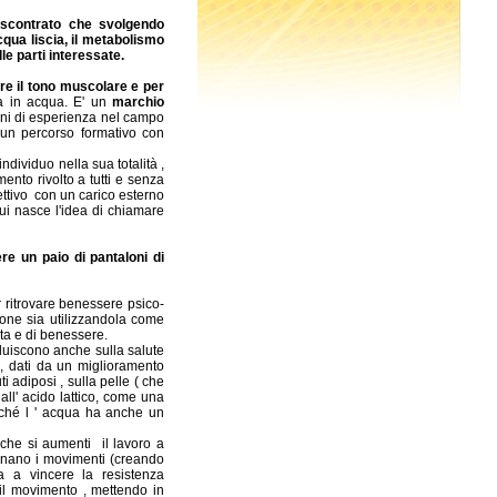
riscontrato che svolgendo
cqua liscia, il metabolismo
e parti interessate.
are il tono muscolare e per
vità in acqua. E' un
marchio
nni di esperienza nel campo
 un percorso formativo con
ndividuo nella sua totalità ,
nto rivolto a tutti e senza
ettivo con un carico esterno
 qui nasce l'idea di chiamare
re un paio di pantaloni di
ritrovare benessere psico-
ione sia utilizzandola come
vita e di benessere.
influiscono anche sulla salute
, dati da un miglioramento
i adiposi , sulla pelle ( che
all' acido lattico, come una
iché l ' acqua ha anche un
 che si aumenti il lavoro a
ordinano i movimenti (creando
pa a vincere la resistenza
n il movimento , mettendo in