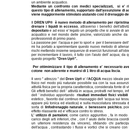
un ambiente acquatico.
Mediante un confronto con medici specializzati, si e' 
questo tipo di allenamento, supportato dall’assunzione di a
viene maggiormente stimolato aiutando così il drenaggio dell
Il
DREN UP®
è
nuovo metodo di allenamento
per ripristin
drenare i liquidi in eccesso
, attraverso i benefici dell'atti
depositato
e ad esso e' legato un progetto che si avvale di a
acquatico e nel mondo delle piscine, valorizzato anche da
professionisti di primo piano.
La passione per l'acqua e per lo sport e per il benessere dell'i
mi ha portato a sperimentare questo nuovo metodo di allename
rischi mettendo insieme sequenze di esercizi funzionali all'obi
per incrementare il lavoro, il tutto con l'aiuto dell' acqua; da
questo progetto
"Dren Up®".
Per ottimimizzare il tipo di allenamento e' necessario ave
cotone non aderente e munirsi di 1 litro di acqua liscia
.
Il vero " attrezzo " del
Dren Up®
e' l'
ACQUA
mezzo ideale per 
fisico nel modo più naturale possibile sia con la sua assunz
attività fisica per la propria caratteristica, considerata fonte di 
Gli effetti benefici dell ' attività in acqua, protratti nel tempo, 
dell ' individuo apportando
risultati immediati fisici visibili
estetico , favorito dal continuo massaggio dell 'acqua sui tessut
appare più tonica ed elastica) e sulla muscolatura stressata d
sorta di
linfodrenaggio naturale
, e
benessere psichico
, po
effetto rilassante ed e' efficace contro lo stress.
L' utilizzo di pantaloni
, come carico aggiuntivo , fa in modo
carico degli arti inferiori, che , con l' aiuto delle braccia co
un ulteriore resistenza da vincere), sfidando chi parteci
dell'acqua , contrastando i flussi e vortici che si creano co