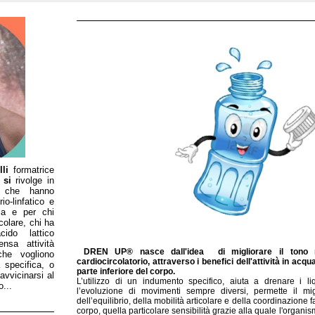
li
formatrice
si
rivolge in
e che hanno
rio-linfatico e
ica e per chi
colare, chi ha
cido lattico
nsa attività
DREN UP®
nasce dall'idea di migliorare il tono
 che vogliono
cardiocircolatorio, attraverso i benefici dell'attività in acqu
 specifica, o
parte inferiore del corpo.
vvicinarsi al
L’utilizzo di un indumento specifico, aiuta a drenare i l
...
l’evoluzione di movimenti sempre diversi, permette il mig
dell’equilibrio, della mobilità articolare e della coordinazione 
corpo, quella particolare sensibilità grazie alla quale l'organi